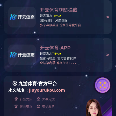
一、工作原理
卧式多级离心中欧(中国)采用离心力原理进行工作。当电机驱动中欧(中国)轴旋转时，叶轮也随之旋转。液体在叶轮的离心力作用下，从叶轮中心被甩向四周，形成高
压液体并沿中欧(中国)体流道流出。同时，液体在叶轮入口处形成低压区，从而吸入新的液体。这样，通过连续不断的旋转，卧式多级离心中欧(中国)实现了液体的连续
输送。
二、结构特点
卧式多级离心中欧(中国)具有结构紧凑、运行稳定、噪音低等特点。其采用水平安装方式，占地面积小，便于安装和维护。中欧(中国)体内部设有多个叶轮和导叶，使
得液体在中欧(中国)体内经过多次加压，提高了中欧(中国)的扬程和流量。此外，卧式多级离心中欧(中国)还采用优质材料和精密加工工艺，确保了中欧(中国)的高效、可
靠运行。
三、应用领域
卧式多级离心中欧(中国)在各个领域都有广泛的应用。在工业生产中，它可用于输送清水、油类、腐蚀性液体等，为生产过程提供稳定的流体动力。在农业灌溉领
域，卧式多级离心中欧(中国)可用于抽取地下水或河水，为农田提供灌溉水源。在市政工程中，它可用于供水、排水、消防等系统，保障城市生活的正常运行。
四、优势分析
卧式多级离心中欧(中国)相比其他类型的中欧(中国)具有诸多优势。首先，其结构紧凑，占地面积小，适用于空间有限的场所。其次，卧式多级离心中欧(中国)具有较
高的扬程和流量，能够满足各种复杂的流体输送需求。此外，该中欧(中国)运行稳定、噪音低，能够提供良好的工作环境。最后，卧式多级离心中欧(中国)采用优质材料
和精密加工工艺，具有较高的耐用性和可靠性，能够长期稳定运行。
五、维护保养
为了确保卧式多级离心中欧(中国)的正常运行，需要定期进行维护保养。首先，应定期检查中欧(中国)体、叶轮等部件的磨损情况，及时更换损坏的部件。其次，应定
期清理中欧(中国)体内的杂质和污垢，保持中欧(中国)体的清洁。此外，还应定期检查电机的运行状况，确保电机正常工作。在维护保养过程中，应注意安全操作，避免
发生意外事故。
六、发展趋势
随着科技的不断发展，卧式多级离心中欧(中国)在设计和制造方面也在不断进步。未来，卧式多级离心中欧(中国)将更加注重节能、环保和智能化。例如，采用更加高
效的电机和叶轮设计，降低能耗；采用环保材料和制造工艺，减少对环境的影响；引入智能控制系统，实现远程监控和自动调节等功能。
总之，卧式多级离心中欧(中国)作为一种高效、稳定的流体输送设备，在工业、农业、市政等领域发挥着重要作用。随着技术的不断进步和应用领域的拓展，卧式多
级离心中欧(中国)将继续发挥更大的作用，为社会发展做出更大的贡献。
返回列表

上一篇
暂无
下一篇
卧式多级离心中欧(中国)知识全解析
辽ICP备09009061号-1
辽公网安备000000
版权所有：中欧官方端网站登录入口
技术支持：辽宁华睿科技有限公司
地址：
辽宁省葫芦岛市高桥经济开发区
jiuyou(中国)官方网站
|
乐竞_乐竞(中国)
|
8xbet官方
|
九游网页版
登录入口
|
压球网页版
|
同花顺·同花顺（中国）官方网
|
九游体
育（NineGameSports）官方网站
|
米兰·官方端入口_米兰（中
国）
|
米兰在线官网
|


